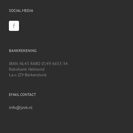
SOCIAL MEDIA
BANKREKENING
IBAN: NL43 RABO 0149 6653 34
Rabobank Helmond
t.a.v. JZV-Berkendonk
EMAIL CONTACT
info@jzvb.nl