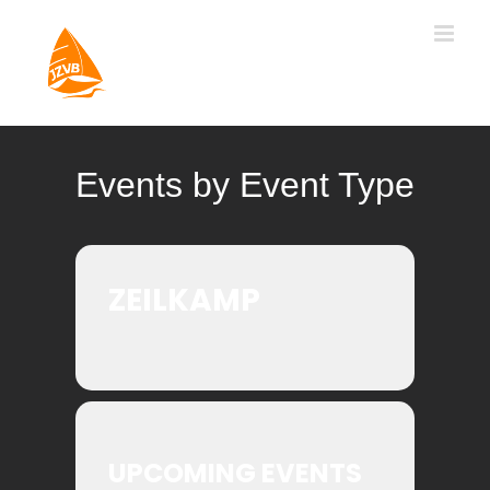
Ga
naar
inhoud
Events by Event Type
ZEILKAMP
UPCOMING EVENTS