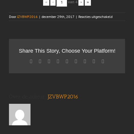
«
‹
van
4
›
»
voor
Door
JZVBWP2016
|
december 29th, 2017
|
Reacties uitgeschakeld
zeilkamp
2015
Share This Story, Choose Your Platform!
Facebook
X
Reddit
LinkedIn
WhatsApp
Tumblr
Pinterest
Vk
E-
mail
Over de auteur:
JZVBWP2016